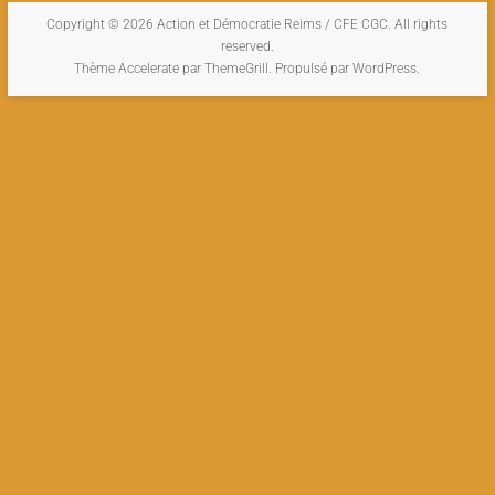
Copyright © 2026
Action et Démocratie Reims / CFE CGC
. All rights
reserved.
Thème
Accelerate
par ThemeGrill. Propulsé par
WordPress
.