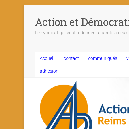
Action et Démocrat
Le syndicat qui veut redonner la parole à ceux q
Accueil
contact
communiqués
v
adhésion