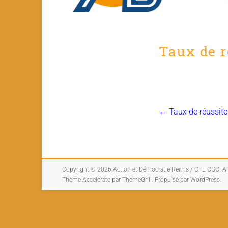
Taux de r
←
Taux de réussit
Copyright © 2026
Action et Démocratie Reims / CFE CGC
. A
Thème
Accelerate
par ThemeGrill. Propulsé par
WordPress
.